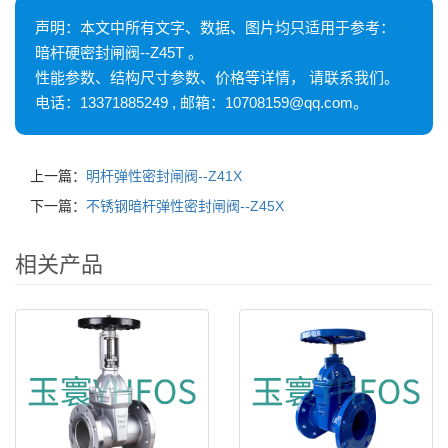
声明：本文中所有文字、数据、图片均只适用于参考：
暗杆硬密封闸阀--Z45T 。
性能参数、结构尺寸参数、价格等详情， 请联系我们。
电话：13371885249 , 邮箱：10708159@qq.com。
上一篇：
明杆弹性密封闸阀--Z41X
下一篇：
不锈钢暗杆弹性密封闸阀--Z45X
相关产品